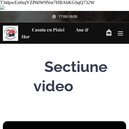
T3idpwEzi6ujYZP60W9Nnr7HBAbKG6qQ732W
17:00-19:00
Casuta cu Pisici Ana &
Hor
🎬
Sectiune
video
🎥