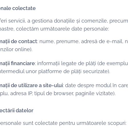
onale colectate
feri servicii, a gestiona donațiile și comenzile, precum
 noastre, colectăm următoarele date personale:
mații de contact
: nume, prenume, adresă de e-mail, nu
zilor online).
mații financiare
: informații legate de plăți (de exemplu
intermediul unor platforme de plăți securizate).
ații de utilizare a site-ului
: date despre modul în care
u, adresa IP, tipul de browser, paginile vizitate).
ectării datelor
personale sunt colectate pentru următoarele scopuri: