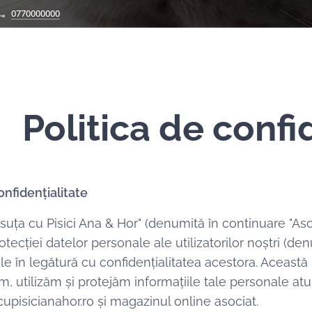
0770000000
Politica de confi
onfidențialitate
suța cu Pisici Ana & Hor" (denumită în continuare "Asoc
ecției datelor personale ale utilizatorilor noștri (denumi
ale în legătură cu confidențialitatea acestora. Această
, utilizăm și protejăm informațiile tale personale atu
pisicianahor.ro și magazinul online asociat.