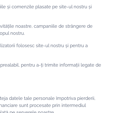
țiile și comenzile plasate pe site-ul nostru și
ivitățile noastre, campaniile de strângere de
copul nostru.
lizatorii folosesc site-ul nostru și pentru a
prealabil, pentru a-ți trimite informații legate de
teja datele tale personale împotriva pierderii,
financiare sunt procesate prin intermediul
plată pe serverele noastre.