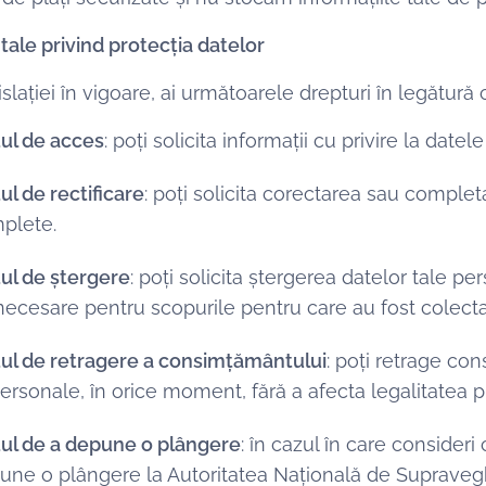
 tale privind protecția datelor
lației în vigoare, ai următoarele drepturi în legătură 
ul de acces
: poți solicita informații cu privire la dat
ul de rectificare
: poți solicita corectarea sau comple
plete.
ul de ștergere
: poți solicita ștergerea datelor tale p
necesare pentru scopurile pentru care au fost colecta
ul de retragere a consimțământului
: poți retrage co
personale, în orice moment, fără a afecta legalitatea pr
ul de a depune o plângere
: în cazul în care consideri
une o plângere la Autoritatea Națională de Supraveghe