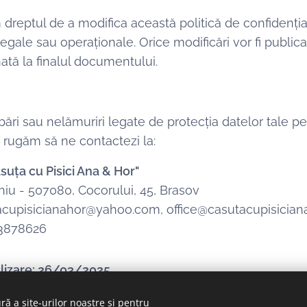
dreptul de a modifica această politică de confidenția
legale sau operaționale. Orice modificări vor fi publica
ată la finalul documentului.
bări sau nelămuriri legate de protecția datelor tale pe
e rugăm să ne contactezi la:
suța cu Pisici Ana & Hor"
hiu - 507080, Cocorului, 45, Brasov
acupisicianahor@yahoo.com, office@casutacupisiciana
53878626
lizare: 26/03/2025
ră a site-urilor noastre și pentru