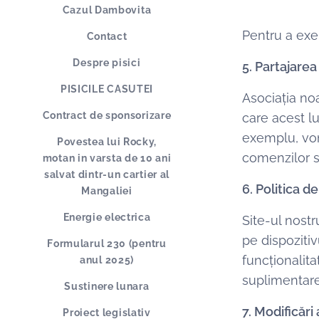
Cazul Dambovita
Pentru a exer
Contact
Despre pisici
5. Partajarea
PISICILE CASUTEI
Asociația noa
Contract de sponsorizare
care acest l
exemplu, vom 
Povestea lui Rocky,
comenzilor sa
motan in varsta de 10 ani
salvat dintr-un cartier al
6. Politica d
Mangaliei
Energie electrica
Site-ul nostr
pe dispoziti
Formularul 230 (pentru
funcționalita
anul 2025)
suplimentare 
Sustinere lunara
7. Modificări 
Proiect legislativ