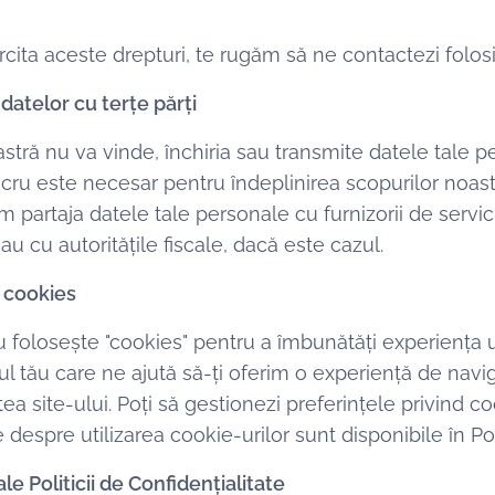
cita aceste drepturi, te rugăm să ne contactezi folosi
 datelor cu terțe părți
stră nu va vinde, închiria sau transmite datele tale pe
ucru este necesar pentru îndeplinirea scopurilor noast
partaja datele tale personale cu furnizorii de servici
u cu autoritățile fiscale, dacă este cazul.
e cookies
u folosește "cookies" pentru a îmbunătăți experiența uti
vul tău care ne ajută să-ți oferim o experiență de nav
tea site-ului. Poți să gestionezi preferințele privind co
despre utilizarea cookie-urilor sunt disponibile în Po
ale Politicii de Confidențialitate