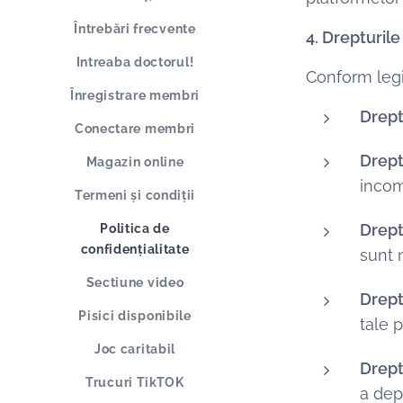
Întrebări frecvente
4. Drepturile
Intreaba doctorul!
Conform legis
Înregistrare membri
Drept
Conectare membri
Drept
Magazin online
incom
Termeni și condiții
Drept
Politica de
confidențialitate
sunt 
Sectiune video
Drept
Pisici disponibile
tale 
Joc caritabil
Drept
Trucuri TikTOK
a dep