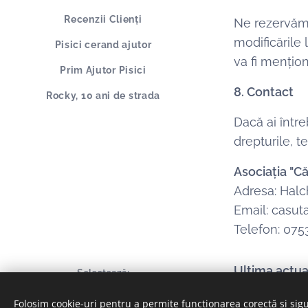
Recenzii Clienți
Ne rezervăm 
modificările 
Pisici cerand ajutor
va fi mențion
Prim Ajutor Pisici
8. Contact
Rocky, 10 ani de strada
Dacă ai între
drepturile, t
Asociația "Că
Adresa: Halc
Email: casut
Telefon: 07
Ultima actua
Selectează
Română
Deutsch
Folosim cookie-uri pentru a permite funcționarea corectă și sigu