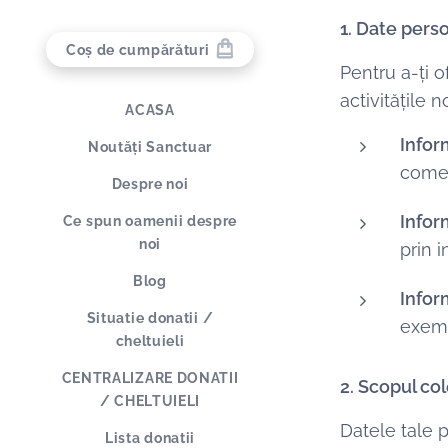
1. Date pers
Coș de cumpărături
Pentru a-ți o
activitățile
ACASA
Infor
Noutăți Sanctuar
comen
Despre noi
Infor
Ce spun oamenii despre
noi
prin 
Blog
Inform
Situatie donatii /
exempl
cheltuieli
CENTRALIZARE DONATII
2. Scopul col
/ CHELTUIELI
Datele tale 
Lista donatii