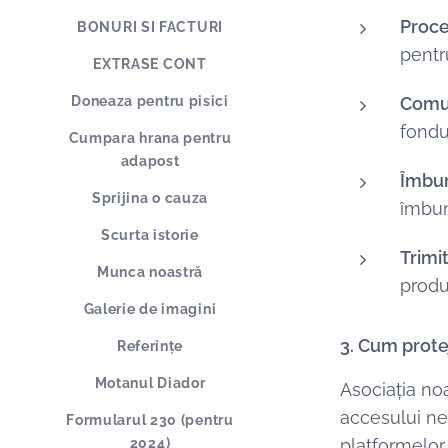
Proce
BONURI SI FACTURI
pentru
EXTRASE CONT
Doneaza pentru pisici
Comun
fondu
Cumpara hrana pentru
adapost
Îmbun
Sprijina o cauza
îmbun
Scurta istorie
Trimi
Munca noastră
produ
Galerie de imagini
3. Cum prote
Referințe
Motanul Diador
Asociația noa
accesului nea
Formularul 230 (pentru
2024)
platformelor 