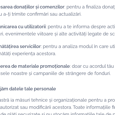
sarea donațiilor și comenzilor
: pentru a finaliza dona
 a-ți trimite confirmări sau actualizări.
icarea cu utilizatorii
: pentru a te informa despre act
ri, evenimentele viitoare și alte activități legate de s
ătățirea serviciilor
: pentru a analiza modul în care uti
ătăți experiența acestora.
terea de materiale promoționale
: doar cu acordul tău 
sele noastre și campaniile de strângere de fonduri.
jăm datele tale personale
stră ia măsuri tehnice și organizaționale pentru a pro
utorizat sau modificării acestora. Toate informațiile 
de plăți securizate și nu stocăm informațiile tale de 