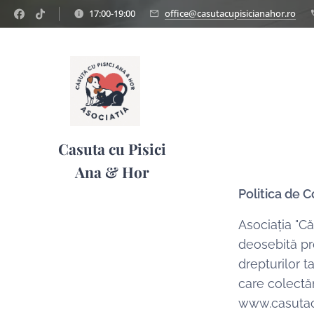
T3idpwEzi6ujYZP60W9Nnr7HBAbKG6qQ732W
17:00-19:00
office@casutacupisicianahor.ro
Casuta cu Pisici
Ana & Hor
Politica de C
Asociația "Că
deosebită prot
drepturilor t
care colectăm
www.casutacu