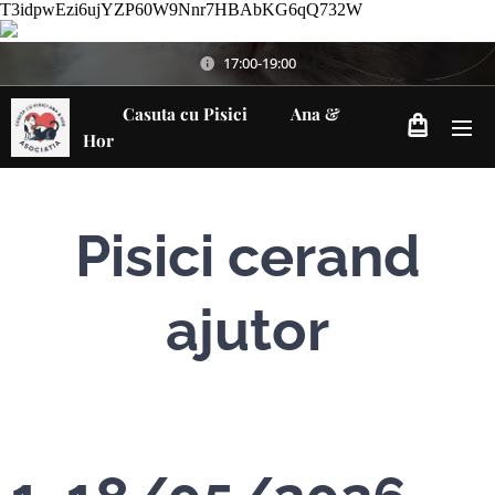
T3idpwEzi6ujYZP60W9Nnr7HBAbKG6qQ732W
17:00-19:00
Casuta cu Pisici Ana &
Hor
Pisici cerand
ajutor