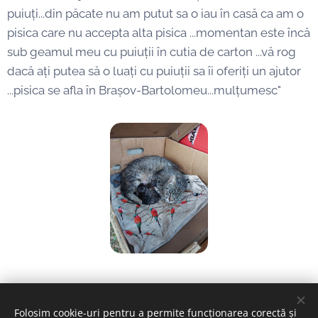
puiuți...din păcate nu am putut sa o iau în casă ca am o
pisica care nu accepta alta pisica ...momentan este încă
sub geamul meu cu puiuții în cutia de carton ...vă rog
dacă ați putea să o luați cu puiuții sa îi oferiți un ajutor
...pisica se afla în Brașov-Bartolomeu...mulțumesc"
Folosim cookie-uri pentru a permite funcționarea corectă și