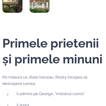
Primele prietenii
și primele minuni
Pe măsură ce zilele treceau, Rocky începea să
descopere lumea:
îl admira pe George, "motanul curios"
il spala