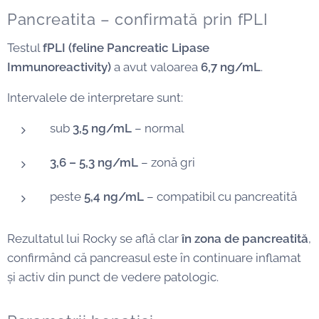
Pancreatita – confirmată prin fPLI
Testul
fPLI (feline Pancreatic Lipase
Immunoreactivity)
a avut valoarea
6,7 ng/mL
.
Intervalele de interpretare sunt:
sub
3,5 ng/mL
– normal
3,6 – 5,3 ng/mL
– zonă gri
peste
5,4 ng/mL
– compatibil cu pancreatită
Rezultatul lui Rocky se află clar
în zona de pancreatită
,
confirmând că pancreasul este în continuare inflamat
și activ din punct de vedere patologic.