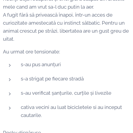
mele cand am vrut sa-l duc putin la aer.
A fugit fără să privească înapoi, într-un acces de
curiozitate amestecată cu instinct sălbatic. Pentru un
animal crescut pe străzi, libertatea are un gust greu de
uitat.
Au urmat ore tensionate:
s-au pus anunțuri
s-a strigat pe fiecare stradă
s-au verificat șanțurile, curțile și livezile
cativa vecini au luat bicicletele si au inceput
cautarile.
Rocky dispăruse.