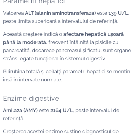
Parametrii hepatici
Valoarea
ALT (alanin aminotransferaza)
este
139 U/L
,
peste limita superioară a intervalului de referință.
Această creștere indică o
afectare hepatică ușoară
până la moderată
, frecvent întâlnită la pisicile cu
pancreatită, deoarece pancreasul și ficatul sunt organe
strâns legate funcțional în sistemul digestiv.
Bilirubina totală și ceilalți parametri hepatici se mențin
însă în intervale normale.
Enzime digestive
Amilaza (AMY)
este
2164 U/L
, peste intervalul de
referință.
Creșterea acestei enzime susține diagnosticul de