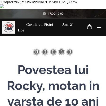
T3idpwEzi6ujYZP60W9Nnr7HBAbKG6qQ732W
17:00-19:00
Casuta cu Pisici Ana &
Hor
Povestea lui
Rocky, motan in
varsta de 10 ani