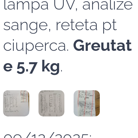
lampa UV, analize
sange, reteta pt
ciuperca.
Greutat
e 5.7 kg
.
09/12/2025: