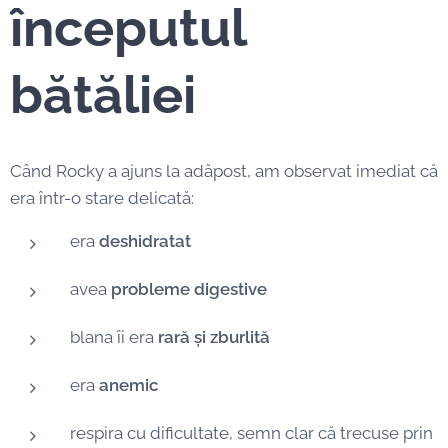
începutul
bătăliei
Când Rocky a ajuns la adăpost, am observat imediat că
era într-o stare delicată:
era
deshidratat
avea
probleme digestive
blana îi era
rară și zburlită
era
anemic
respira cu dificultate, semn clar că trecuse prin