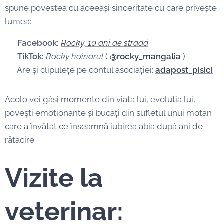
spune povestea cu aceeași sinceritate cu care privește
lumea:
🔵
Facebook:
Rocky, 10 ani de stradă
📱
TikTok:
Rocky hoinarul
(
@rocky_mangalia
)
🐾 Are și clipulețe pe contul asociației:
a
dapost_pisici
Acolo vei găsi momente din viața lui, evoluția lui,
povești emoționante și bucăți din sufletul unui motan
care a învățat ce înseamnă iubirea abia după ani de
rătăcire.
Vizite la
veterinar: