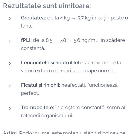
Rezultatele sunt uimitoare:
Greutatea:
de la 4 kg → 5.7 kg în puțin peste o
lună.
fPLI:
de la 8.5 → 7.8 → 5.6 ng/mL, în scădere
constantă.
Leucocitele și neutrofilele:
au revenit de la
valori extrem de mari la aproape normal.
Ficatul și rinichii:
neafectați, funcționează
perfect.
Trombocitele:
în creștere constantă, semn al
refacerii organismului.
Astăzi, Rocky nu mai este motanul slăbit și bolnav pe