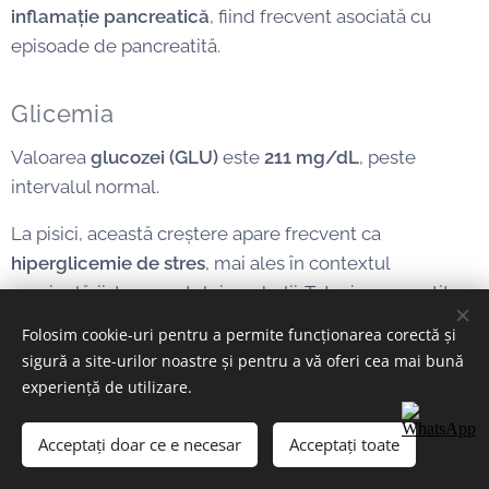
inflamație pancreatică
, fiind frecvent asociată cu
episoade de pancreatită.
Glicemia
Valoarea
glucozei (GLU)
este
211 mg/dL
, peste
intervalul normal.
La pisici, această creștere apare frecvent ca
hiperglicemie de stres
, mai ales în contextul
manipulării, transportului sau bolii. Totuși, pancreatita
poate influența și metabolismul glucozei, deoarece
Folosim cookie-uri pentru a permite funcționarea corectă și
pancreasul este organul responsabil de secreția
sigură a site-urilor noastre și pentru a vă oferi cea mai bună
insulinei.
experiență de utilizare.
Acceptați doar ce e necesar
Acceptați toate
Funcția renală