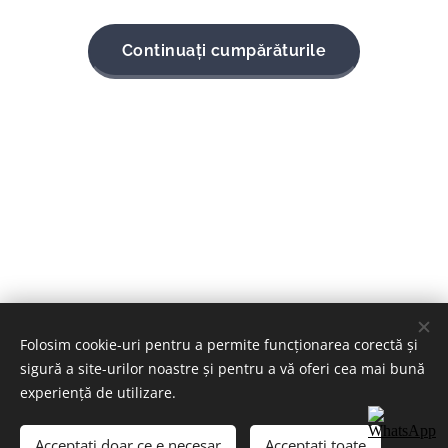
Continuați cumpărăturile
Folosim cookie-uri pentru a permite funcționarea corectă și
sigură a site-urilor noastre și pentru a vă oferi cea mai bună
Imagini furnizate de
Pexels
experiență de utilizare.
Cookie-uri
Acceptați doar ce e necesar
Acceptați toate