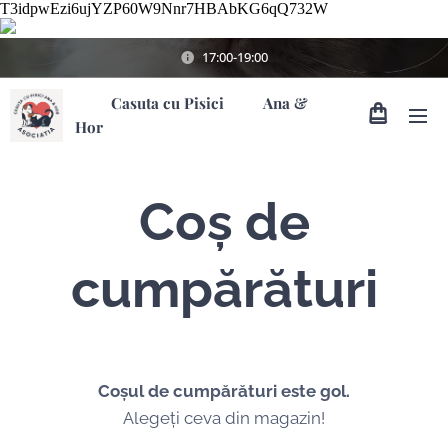
T3idpwEzi6ujYZP60W9Nnr7HBAbKG6qQ732W
17:00-19:00
Casuta cu Pisici Ana &
Hor
Coş de
cumpărături
Coșul de cumpărături este gol.
Alegeți ceva din magazin!