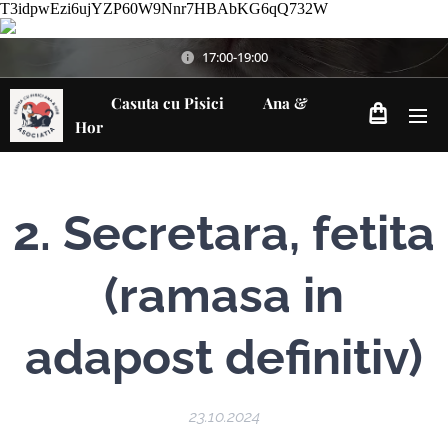
T3idpwEzi6ujYZP60W9Nnr7HBAbKG6qQ732W
17:00-19:00
Casuta cu Pisici Ana &
Hor
2. Secretara, fetita
(ramasa in
adapost definitiv)
23.10.2024