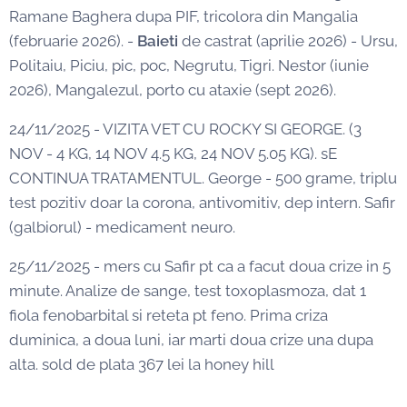
Ramane Baghera dupa PIF, tricolora din Mangalia
(februarie 2026). -
Baieti
de castrat (aprilie 2026) - Ursu,
Politaiu, Piciu, pic, poc, Negrutu, Tigri. Nestor (iunie
2026), Mangalezul, porto cu ataxie (sept 2026).
24/11/2025 - VIZITA VET CU ROCKY SI GEORGE. (3
NOV - 4 KG, 14 NOV 4.5 KG, 24 NOV 5.05 KG). sE
CONTINUA TRATAMENTUL. George - 500 grame, triplu
test pozitiv doar la corona, antivomitiv, dep intern. Safir
(galbiorul) - medicament neuro.
25/11/2025 - mers cu Safir pt ca a facut doua crize in 5
minute. Analize de sange, test toxoplasmoza, dat 1
fiola fenobarbital si reteta pt feno. Prima criza
duminica, a doua luni, iar marti doua crize una dupa
alta. sold de plata 367 lei la honey hill