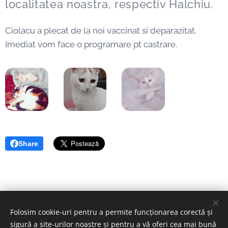
localitatea noastra, respectiv Halchiu.
Ciolacu a plecat de la noi vaccinat si deparazitat.
Imediat vom face o programare pt castrare.
Share
Folosim cookie-uri pentru a permite funcționarea corectă și
sigură a site-urilor noastre și pentru a vă oferi cea mai bună