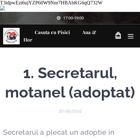
T3idpwEzi6ujYZP60W9Nnr7HBAbKG6qQ732W
17:00-19:00
Casuta cu Pisici Ana &
Hor
1. Secretarul,
motanel (adoptat)
30.09.2024
Secretarul a plecat un adoptie in