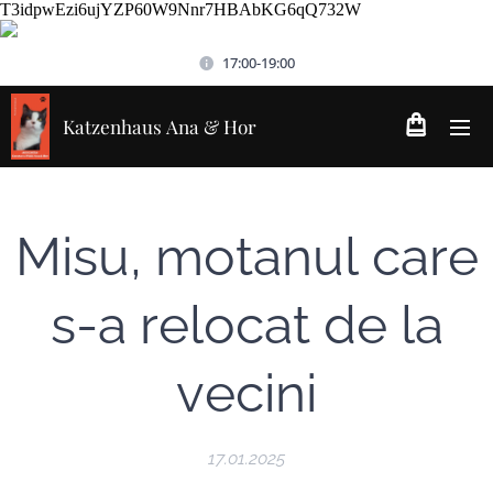
T3idpwEzi6ujYZP60W9Nnr7HBAbKG6qQ732W
17:00-19:00
Katzenhaus Ana & Hor
Misu, motanul care
s-a relocat de la
vecini
17.01.2025